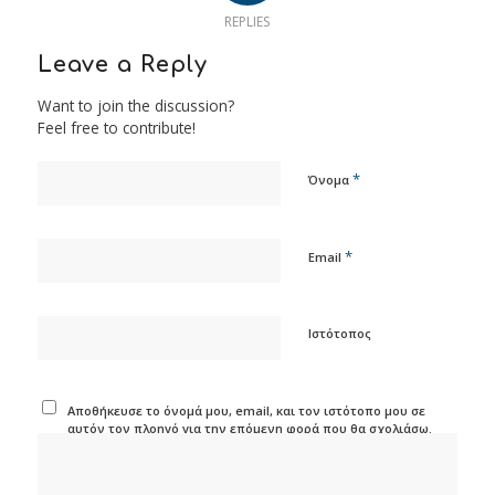
REPLIES
Leave a Reply
Want to join the discussion?
Feel free to contribute!
*
Όνομα
*
Email
Ιστότοπος
Αποθήκευσε το όνομά μου, email, και τον ιστότοπο μου σε
αυτόν τον πλοηγό για την επόμενη φορά που θα σχολιάσω.