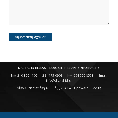
DIGITAL ID HELLAS – ΕΚΔΟΣΗ ΨΗΦΙΑΚΗΣ ΥΠΟΓΡΑΦΗΣ
Τηλ. 210 300 1105 | 281 175 0908 | Κιν. ​694 700 8573 | Email:
info@digital-id.gr
Νίκου Καζαντζάκη 46 | Γάζι, 714 14 |
Ηράκλειο | Κρήτη