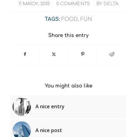
/
/
11 ΜΑΪ́ΟΥ, 2015
0 COMMENTS
BY
DELTA
TAGS:
FOOD
,
FUN
Share this entry
You might also like
A nice entry
A nice post